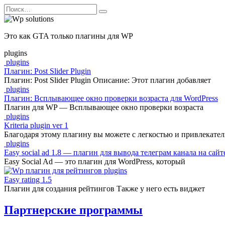
Перейти
Search
к
for:
содержанию
Это как GTA только плагины для WP
plugins
plugins
Плагин: Post Slider Plugin
Плагин: Post Slider Plugin Описание: Этот плагин добавляет
plugins
Плагин: Всплывающее окно проверки возраста для WordPress
Плагин для WP — Всплывающее окно проверки возраста
plugins
Kriteria plugin ver 1
Благодаря этому плагину вы можете с легкостью и привлекате
plugins
Easy social ad 1.8 — плагин для вывода телеграм канала на сайт
Easy Social Ad — это плагин для WordPress, который
plugins
Easy rating 1.5
Плагин для создания рейтингов Также у него есть виджет
Партнерские программы