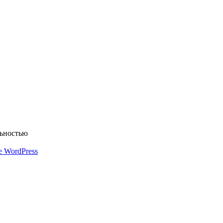
льностью
е WordPress