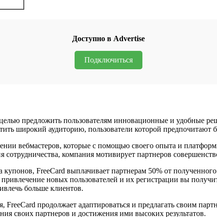
Доступно в Advertise
Подключиться
елью предложить пользователям инновационные и удобные реше
ить широкий аудиторию, пользователи которой предпочитают бы
ении вебмастеров, которые с помощью своего опыта и платформ
я сотрудничества, компания мотивирует партнеров совершенство
а купонов, FreeCard выплачивает партнерам 50% от полученного
 привлечение новых пользователей и их регистрации вы получит
ивлечь больше клиентов.
ся, FreeCard продолжает адаптироваться и предлагать своим па
ния своих партнеров и достижения ими высоких результатов.