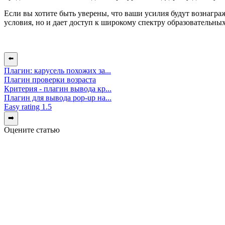
Если вы хотите быть уверены, что ваши усилия будут вознагра
условия, но и дает доступ к широкому спектру образовательны
⬅️
Плагин: карусель похожих за...
Плагин проверки возраста
Критерия - плагин вывода кр...
Плагин для вывода pop-up на...
Easy rating 1.5
➡️
Оцените статью