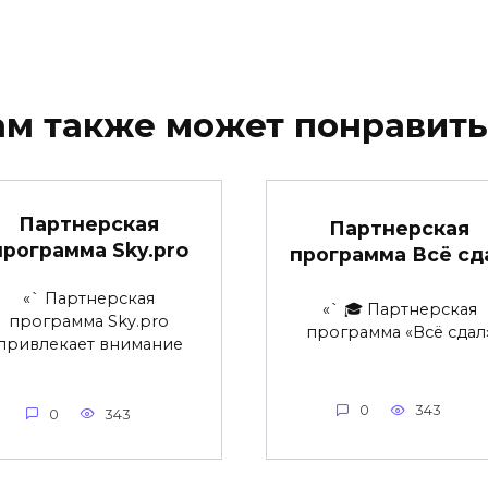
ам также может понравить
Партнерская
Партнерская
программа Sky.pro
программа Всё сд
«` Партнерская
«` 🎓 Партнерская
программа Sky.pro
программа «Всё сдал
привлекает внимание
0
343
0
343