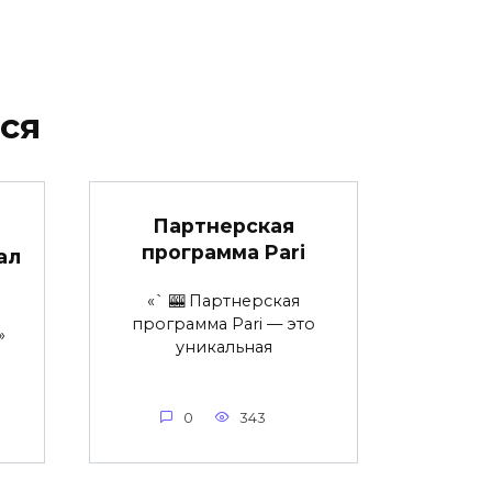
ся
Партнерская
программа Pari
ал
«` 🎰 Партнерская
программа Pari — это
»
уникальная
0
343