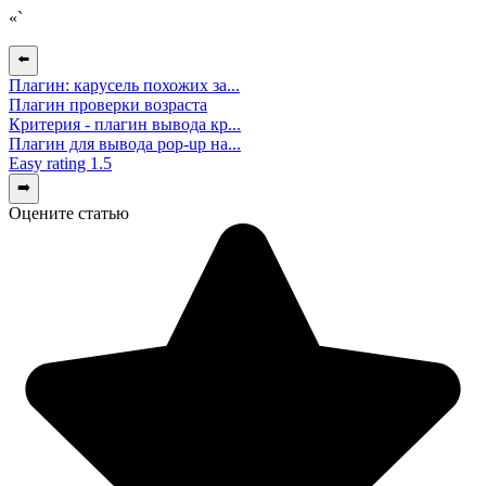
«`
⬅️
Плагин: карусель похожих за...
Плагин проверки возраста
Критерия - плагин вывода кр...
Плагин для вывода pop-up на...
Easy rating 1.5
➡️
Оцените статью