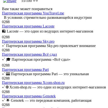
55/100 ⭐⭐
Вам также может понравиться
Партнерская программа YouTravel.me
В условиях стремительно развивающейся индустрии
0
288
Партнерская программа Lacoste
🛍️ Lacoste — это один из ведущих интернет-магазинов
0
288
Партнерская программа Sky.pro
«` Партнерская программа Sky.pro привлекает внимание
0
288
Партнерская программа Всё сдал
«` 🎓 Партнерская программа «Всё сдал»
0
288
Партнерская программа Pari
«` 🎰 Партнерская программа Pari — это уникальная
0
288
Партнерская программа Xcom-shop.ru
«` 🌐 Xcom-shop.ru — это один из ведущих интернет-магазинов
0
288
Партнерская программа Genotek
«` 🌟 Genotek — это передовая компания, работающая
0
288