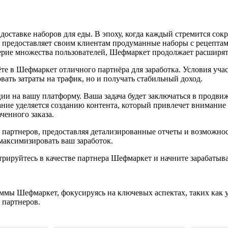
оставке наборов для еды. В эпоху, когда каждый стремится сокр
ия предоставляет своим клиентам продуманные наборы с рецепт
верие множества пользователей, Шефмаркет продолжает расширят
е в Шефмаркет отличного партнёра для заработка. Условия учас
овать затраты на трафик, но и получать стабильный доход.
ии на вашу платформу. Ваша задача будет заключаться в продви
ние уделяется созданию контента, который привлечет внимание 
ченного заказа.
х партнеров, предоставляя детализированные отчеты и возможно
максимизировать ваш заработок.
рируйтесь в качестве партнера Шефмаркет и начните зарабатыва
раммы Шефмаркет, фокусируясь на ключевых аспектах, таких как
 партнеров.