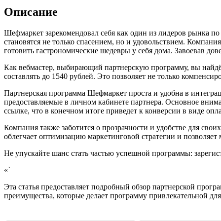
Описание
Шефмаркет зарекомендовал себя как один из лидеров рынка по д
становятся не только спасением, но и удовольствием. Компан
готовить гастрономические шедевры у себя дома. Завоевав до
Как вебмастер, выбирающий партнерскую программу, вы найдёт
составлять до 1540 рублей. Это позволяет не только компенсир
Партнерская программа Шефмаркет проста и удобна в интеграц
предоставляемые в личном кабинете партнера. Основное внима
ссылке, что в конечном итоге приведет к конверсии в виде опла
Компания также заботится о прозрачности и удобстве для свои
облегчает оптимизацию маркетинговой стратегии и позволяет 
Не упускайте шанс стать частью успешной программы: зарегист
«`
Эта статья предоставляет подробный обзор партнерской прог
преимущества, которые делает программу привлекательной для