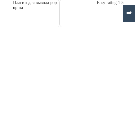
Плагин для вывода pop-
Easy rating 1.5
up на...
➡️