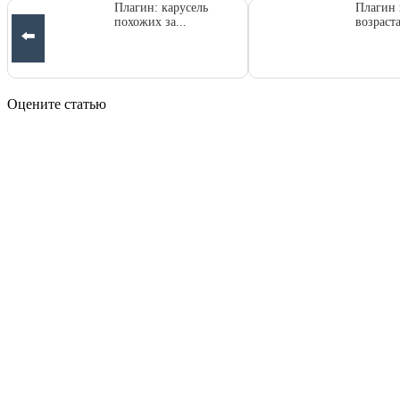
Плагин: карусель
Плагин 
похожих за...
возраст
⬅️
Оцените статью